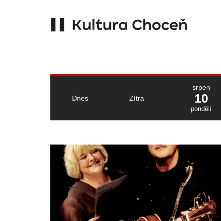
srpen
10
Dnes
Zítra
pondělí