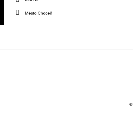
Město Choceň
©