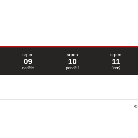
srpen
srpen
srpen
09
10
11
neděle
pondělí
úterý
©