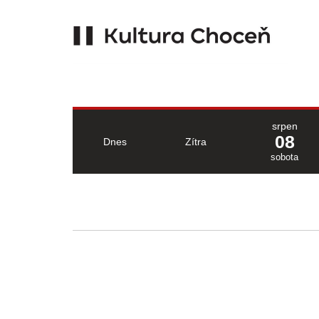
srpen
08
Dnes
Zítra
sobota