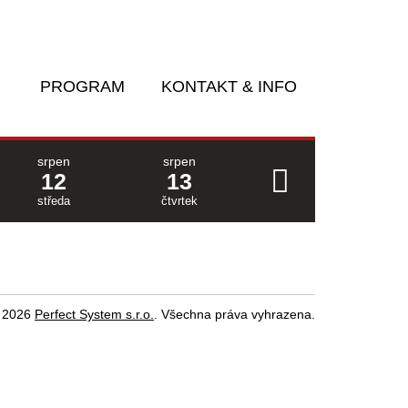
PROGRAM
KONTAKT & INFO
srpen
srpen
12
13
středa
čtvrtek
 2026
Perfect System s.r.o.
. Všechna práva vyhrazena.