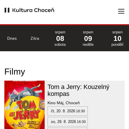
srpen
srpen
srpen
08
09
10
Dnes
Zítra
sobota
neděle
pondělí
Filmy
Tom a Jerry: Kouzelný
kompas
Kino Máj, Choceň
čt, 20. 8. 2026
16:30
so, 29. 8. 2026
16:30