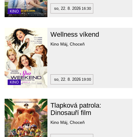
so, 22. 8. 2026
16:30
KINO
Wellness víkend
Kino Máj, Choceň
so, 22. 8. 2026
19:00
KINO
Tlapková patrola:
Dinosauří film
Kino Máj, Choceň